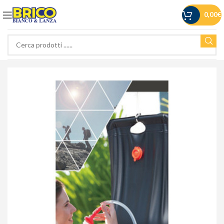
0,00
€