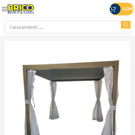
0,00
€