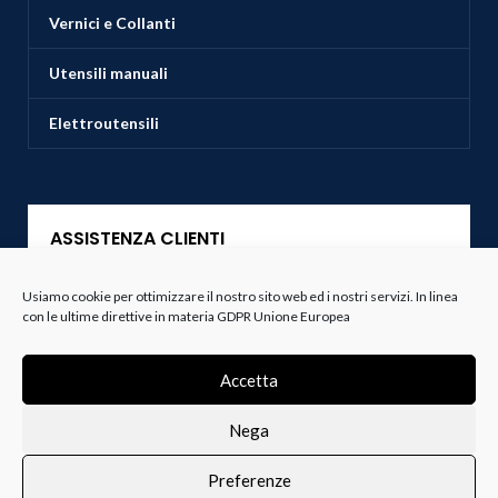
Vernici e Collanti
Utensili manuali
Elettroutensili
ASSISTENZA CLIENTI
Usiamo cookie per ottimizzare il nostro sito web ed i nostri servizi. In linea
Servizio Clienti
con le ultime direttive in materia GDPR Unione Europea
Spedizioni
Accetta
Resi e Recessi
Nega
Termini e Condizioni
Preferenze
0