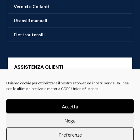
Vernici e Collanti
Utensili manuali
Elettroutensili
ASSISTENZA CLIENTI
Usiamo cookie per ottimizzare il nostro sito web ed i nostri servizi. In linea
Servizio Clienti
con le ultime direttive in materia GDPR Unione Europea
Spedizioni
Accetta
Resi e Recessi
Nega
Termini e Condizioni
Preferenze
0