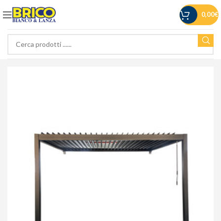
0,00
€