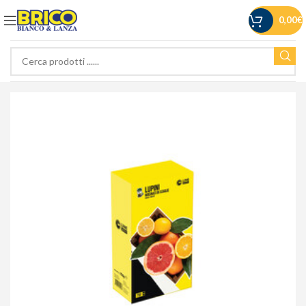
0,00
€