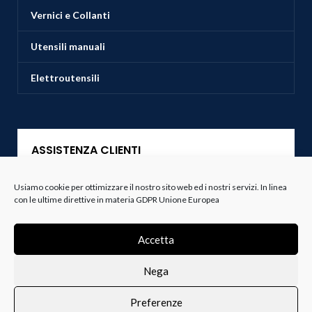
Vernici e Collanti
Utensili manuali
Elettroutensili
ASSISTENZA CLIENTI
Servizio Clienti
Usiamo cookie per ottimizzare il nostro sito web ed i nostri servizi. In linea
con le ultime direttive in materia GDPR Unione Europea
Spedizioni
Accetta
Resi e Recessi
Nega
Termini e Condizioni
Preferenze
0