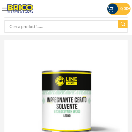
0,00
€