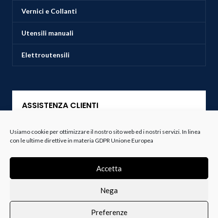
Vernici e Collanti
Utensili manuali
Elettroutensili
ASSISTENZA CLIENTI
Servizio Clienti
Usiamo cookie per ottimizzare il nostro sito web ed i nostri servizi. In linea
con le ultime direttive in materia GDPR Unione Europea
Spedizioni
Accetta
Resi e Recessi
Nega
Termini e Condizioni
Preferenze
0