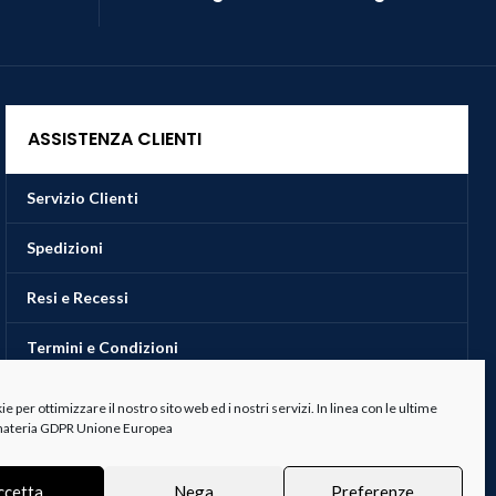
ASSISTENZA CLIENTI
Servizio Clienti
Spedizioni
Resi e Recessi
Termini e Condizioni
 per ottimizzare il nostro sito web ed i nostri servizi. In linea con le ultime
 materia GDPR Unione Europea
ccetta
Nega
Preferenze