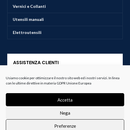
Vernici e Collanti
Utensili manuali
Elettroutensili
ASSISTENZA CLIENTI
Servizio Clienti
Usiamo cookie per ottimizzare il nostro sito web ed i nostri servizi. In linea
con le ultime direttive in materia GDPR Unione Europea
Spedizioni
Accetta
Resi e Recessi
Nega
Termini e Condizioni
Preferenze
0