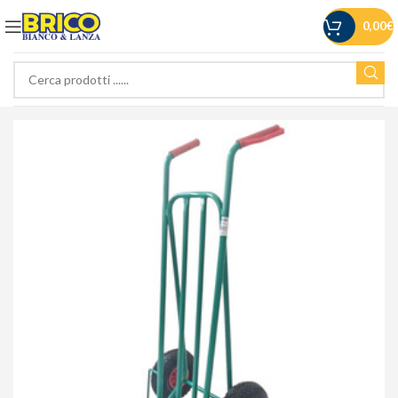
0,00
€