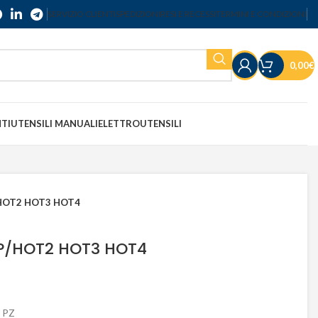
SERVIZIO CLIENTI
SPEDIZIONI
RESI E RECESSI
TERMINI E CONDIZIONI
0,00
€
NTI
UTENSILI MANUALI
ELETTROUTENSILI
/HOT2 HOT3 HOT4
P/HOT2 HOT3 HOT4
 PZ