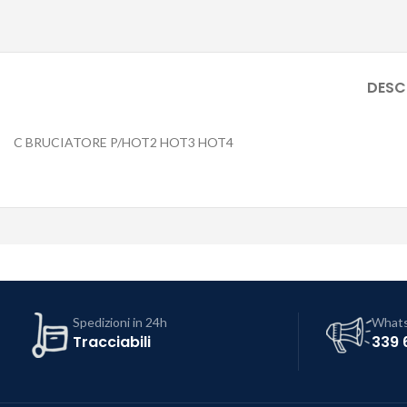
DESC
C BRUCIATORE P/HOT2 HOT3 HOT4
Spedizioni in 24h
What
Tracciabili
339 