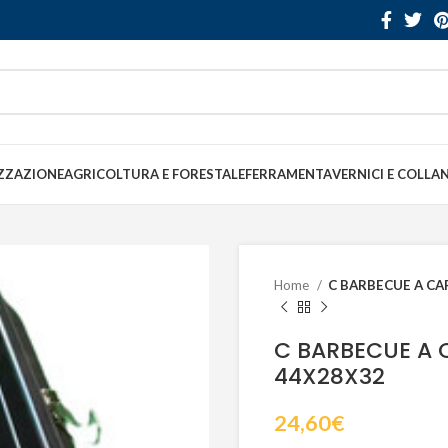
ZZAZIONE
AGRICOLTURA E FORESTALE
FERRAMENTA
VERNICI E COLLA
Home
C BARBECUE A CA
C BARBECUE A 
44X28X32
24,60
€