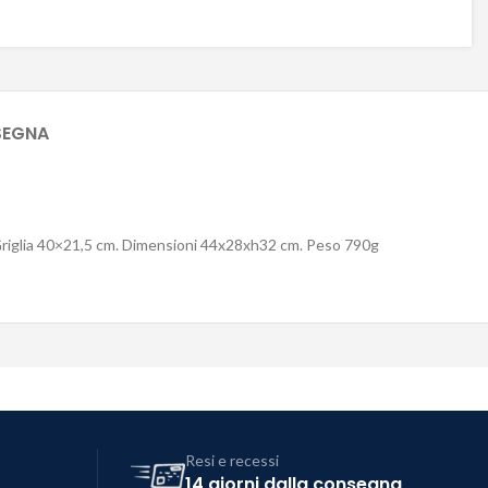
SEGNA
nox. Griglia 40×21,5 cm. Dimensioni 44x28xh32 cm. Peso 790g
Resi e recessi
14 giorni dalla consegna