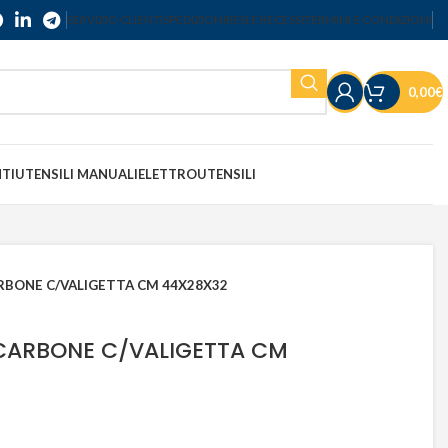
SERVIZIO CLIENTI
SPEDIZIONI
RESI E RECESSI
TERMINI E CONDIZIONI
0,00
€
NTI
UTENSILI MANUALI
ELETTROUTENSILI
RBONE C/VALIGETTA CM 44X28X32
CARBONE C/VALIGETTA CM