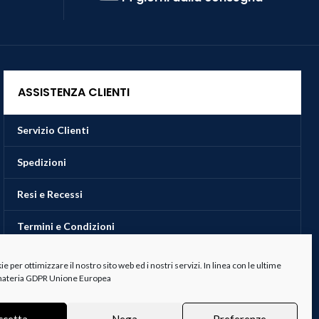
ASSISTENZA CLIENTI
Servizio Clienti
Spedizioni
Resi e Recessi
Termini e Condizioni
 per ottimizzare il nostro sito web ed i nostri servizi. In linea con le ultime
 materia GDPR Unione Europea
ccetta
Nega
Preferenze