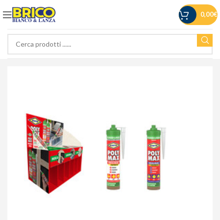
0,00
€