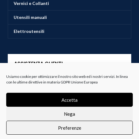
Vernici e Collanti
Utensili manuali
Elettroutensili
ASSISTENZA CLIENTI
Usiamo cookie per ottimizzare il nostro sito web ed i nostri servizi. In linea
Servizio Clienti
con le ultime direttive in materia GDPR Unione Europea
Spedizioni
Accetta
Resi e Recessi
Nega
Termini e Condizioni
Preferenze
0
i i prodotti
Lista dei desideri
Profilo
Carrello