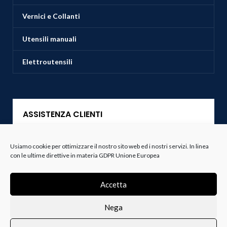
Vernici e Collanti
Utensili manuali
Elettroutensili
ASSISTENZA CLIENTI
Servizio Clienti
Usiamo cookie per ottimizzare il nostro sito web ed i nostri servizi. In linea
con le ultime direttive in materia GDPR Unione Europea
Spedizioni
Accetta
Resi e Recessi
Nega
Termini e Condizioni