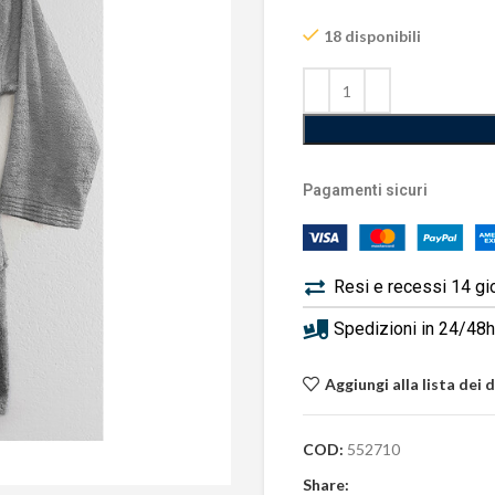
18 disponibili
Pagamenti sicuri
Resi e recessi 14 gi
Spedizioni in 24/48h 
Aggiungi alla lista dei 
COD:
552710
Share: