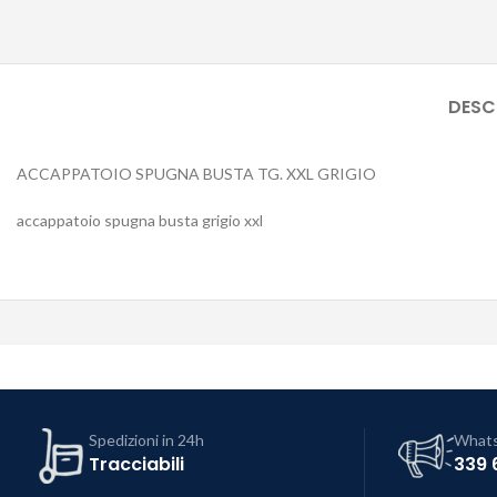
DESC
ACCAPPATOIO SPUGNA BUSTA TG. XXL GRIGIO
accappatoio spugna busta grigio xxl
Spedizioni in 24h
What
Tracciabili
339 