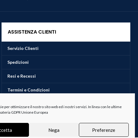
ASSISTENZA CLIENTI
Servizio Clienti
Spedizioni
Resi e Recessi
Termini e Condizioni
 per ottimizzare il nostro sito web ed i nostri servizi. In linea con le ultime
 materia GDPR Unione Europea
ccetta
Nega
Preferenze