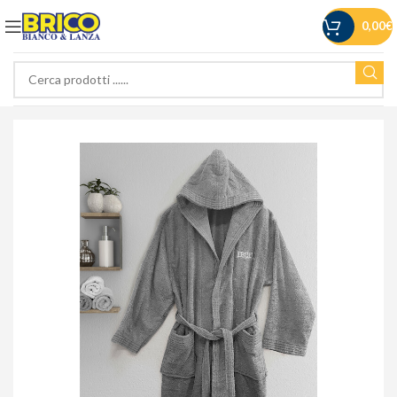
0,00
€