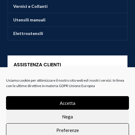
Vernici e Collanti
Utensili manuali
Elettroutensili
ASSISTENZA CLIENTI
Usiamo cookie per ottimizzare il nostro sito web ed i nostri servizi. In linea
Servizio Clienti
con le ultime direttive in materia GDPR Unione Europea
Spedizioni
Accetta
Resi e Recessi
Nega
Termini e Condizioni
Preferenze
0