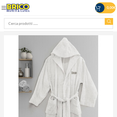
0,00
€