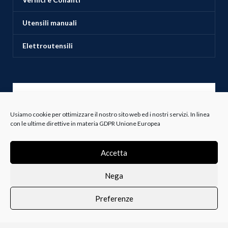
Utensili manuali
Elettroutensili
ASSISTENZA CLIENTI
Usiamo cookie per ottimizzare il nostro sito web ed i nostri servizi. In linea
con le ultime direttive in materia GDPR Unione Europea
Servizio Clienti
Spedizioni
Accetta
Resi e Recessi
Nega
Termini e Condizioni
Preferenze
0
i i prodotti
Lista dei desideri
Profilo
Carrello