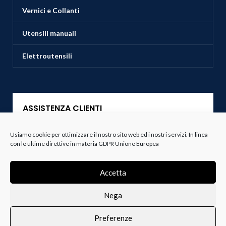
Vernici e Collanti
Utensili manuali
Elettroutensili
ASSISTENZA CLIENTI
Usiamo cookie per ottimizzare il nostro sito web ed i nostri servizi. In linea
Servizio Clienti
con le ultime direttive in materia GDPR Unione Europea
Spedizioni
Accetta
Resi e Recessi
Nega
Termini e Condizioni
Preferenze
0