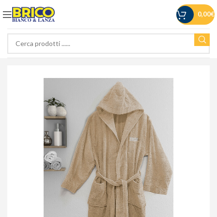
0,00
€