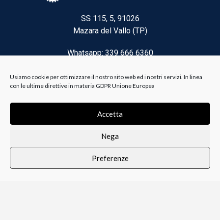
SS 115, 5, 91026
Mazara del Vallo (TP)
Whatsapp: 339 666 6360
Email: brico@biancoelanza.it
Usiamo cookie per ottimizzare il nostro sito web ed i nostri servizi. In linea
con le ultime direttive in materia GDPR Unione Europea
CATEGORIE DEL MOMENTO
Accetta
Nega
Riscaldamento climatizzazione
Preferenze
Agricoltura e Forestale
0
i i prodotti
Lista dei desideri
Profilo
Carrello
Ferramenta
Vernici e Collanti