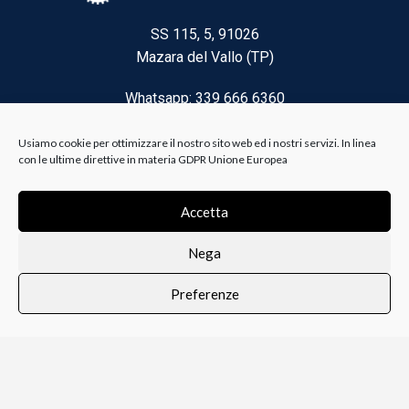
SS 115, 5, 91026
Mazara del Vallo (TP)
Whatsapp: 339 666 6360
Email: brico@biancoelanza.it
Usiamo cookie per ottimizzare il nostro sito web ed i nostri servizi. In linea
con le ultime direttive in materia GDPR Unione Europea
CATEGORIE DEL MOMENTO
Accetta
Nega
Riscaldamento climatizzazione
Preferenze
Agricoltura e Forestale
0
i i prodotti
Lista dei desideri
Profilo
Carrello
Ferramenta
Vernici e Collanti