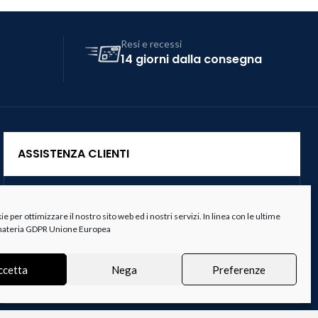
Resi e recessi
14 giorni dalla consegna
ASSISTENZA CLIENTI
Servizio Clienti
 per ottimizzare il nostro sito web ed i nostri servizi. In linea con le ultime
Spedizioni
 materia GDPR Unione Europea
Resi e Recessi
ccetta
Nega
Preferenze
Termini e Condizioni