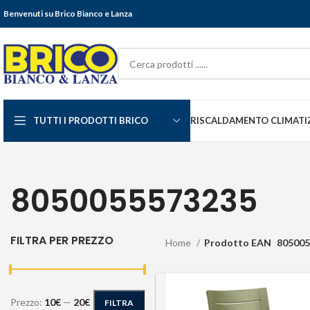
Benvenuti su Brico Bianco e Lanza
TUTTI I PRODOTTI BRICO
RISCALDAMENTO CLIMATI
8050055573235
FILTRA PER PREZZO
Home
Prodotto EAN
805005
Prezzo:
10€
—
20€
FILTRA