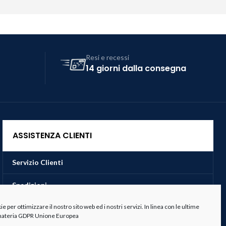
Resi e recessi
14 giorni dalla consegna
ASSISTENZA CLIENTI
Servizio Clienti
Spedizioni
 per ottimizzare il nostro sito web ed i nostri servizi. In linea con le ultime
Resi e Recessi
 materia GDPR Unione Europea