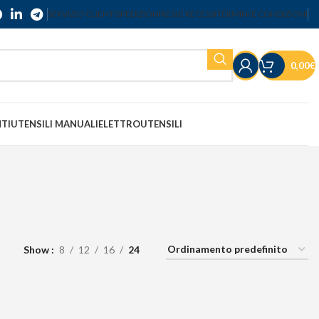
SERVIZIO CLIENTI
SPEDIZIONI
RESI E RECESSI
TERMINI E CONDIZIONI
0,00
€
NTI
UTENSILI MANUALI
ELETTROUTENSILI
Show
8
12
16
24