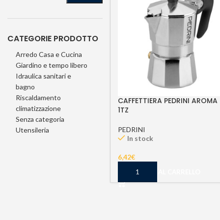
CATEGORIE PRODOTTO
Arredo Casa e Cucina
Giardino e tempo libero
Idraulica sanitari e
bagno
Riscaldamento
CAFFETTIERA PEDRINI AROMA
climatizzazione
1TZ
Senza categoria
PEDRINI
Utensileria
In stock
6,42
€
AGGIUNGI AL CARRELLO