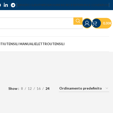
SERVIZIO CLIENTI
SPEDIZIONI
RESI E RECESSI
TERMINI E CONDIZIONI
0,00
€
NTI
UTENSILI MANUALI
ELETTROUTENSILI
Show
8
12
16
24