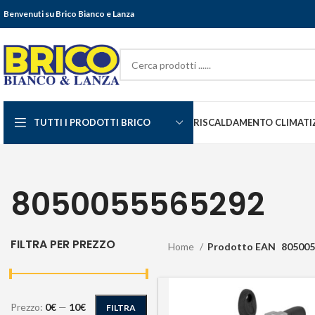
Benvenuti su Brico Bianco e Lanza
TUTTI I PRODOTTI BRICO
RISCALDAMENTO CLIMATI
8050055565292
FILTRA PER PREZZO
Home
Prodotto EAN
805005
Prezzo:
0€
—
10€
FILTRA