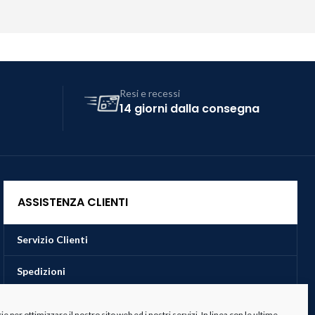
Resi e recessi
14 giorni dalla consegna
ASSISTENZA CLIENTI
Servizio Clienti
Spedizioni
Resi e Recessi
 per ottimizzare il nostro sito web ed i nostri servizi. In linea con le ultime