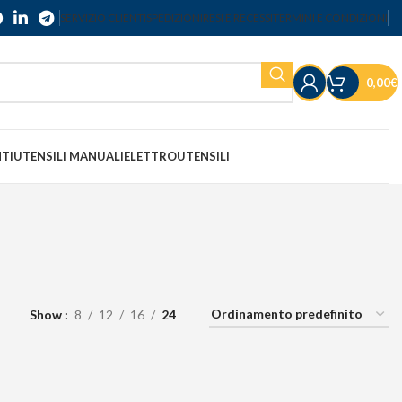
SERVIZIO CLIENTI
SPEDIZIONI
RESI E RECESSI
TERMINI E CONDIZIONI
0,00
€
NTI
UTENSILI MANUALI
ELETTROUTENSILI
Show
8
12
16
24