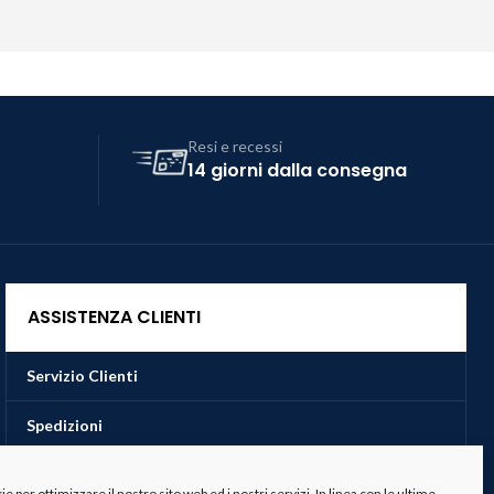
Resi e recessi
14 giorni dalla consegna
ASSISTENZA CLIENTI
Servizio Clienti
Spedizioni
Resi e Recessi
 per ottimizzare il nostro sito web ed i nostri servizi. In linea con le ultime