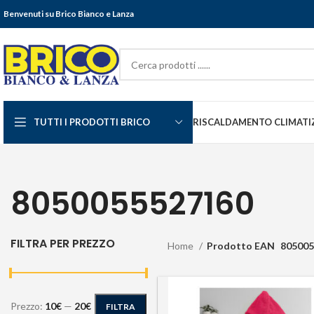
Benvenuti su Brico Bianco e Lanza
TUTTI I PRODOTTI BRICO
RISCALDAMENTO CLIMATI
8050055527160
FILTRA PER PREZZO
Home
Prodotto EAN
805005
Prezzo:
10€
—
20€
FILTRA