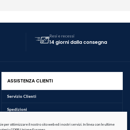
Resi e recessi
14 giorni dalla consegna
ASSISTENZA CLIENTI
Servizio Clienti
Spedizioni
Resi e Recessi
 per ottimizzare il nostro sito web ed i nostri servizi. In linea con le ultime
 materia GDPR Unione Europea