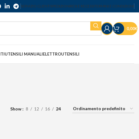
SERVIZIO CLIENTI
SPEDIZIONI
RESI E RECESSI
TERMINI E CONDIZIONI
0,00
€
NTI
UTENSILI MANUALI
ELETTROUTENSILI
Show
8
12
16
24