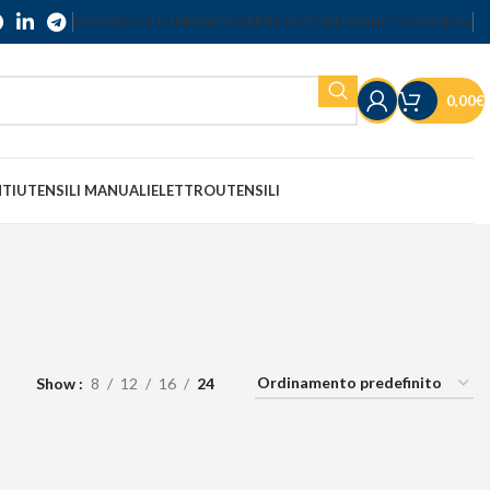
SERVIZIO CLIENTI
SPEDIZIONI
RESI E RECESSI
TERMINI E CONDIZIONI
0,00
€
NTI
UTENSILI MANUALI
ELETTROUTENSILI
Show
8
12
16
24