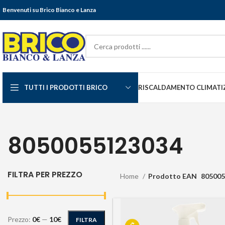
Benvenuti su Brico Bianco e Lanza
TUTTI I PRODOTTI BRICO
RISCALDAMENTO CLIMATI
8050055123034
FILTRA PER PREZZO
Home
Prodotto EAN
805005
Prezzo:
0€
—
10€
FILTRA