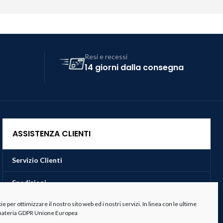
Resi e recessi
14 giorni dalla consegna
ASSISTENZA CLIENTI
Servizio Clienti
Spedizioni
 per ottimizzare il nostro sito web ed i nostri servizi. In linea con le ultime
Resi e Recessi
 materia GDPR Unione Europea