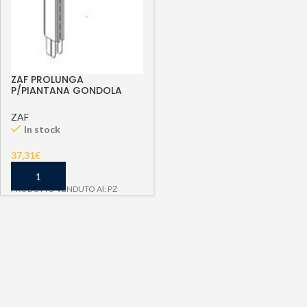
ZAF PROLUNGA
P/PIANTANA GONDOLA
9XH47CM GRIGIO
ZAF
In stock
37,31
€
PRODOTTO VENDUTO Al: PZ