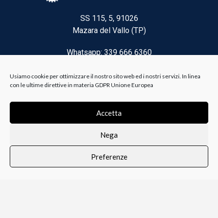
SS 115, 5, 91026
Mazara del Vallo (TP)
Whatsapp: 339 666 6360
Email: brico@biancoelanza.it
Usiamo cookie per ottimizzare il nostro sito web ed i nostri servizi. In linea
con le ultime direttive in materia GDPR Unione Europea
CATEGORIE DEL MOMENTO
Accetta
Nega
Riscaldamento climatizzazione
Preferenze
Agricoltura e Forestale
0
i i prodotti
Lista dei desideri
Profilo
Carrello
Ferramenta
Vernici e Collanti