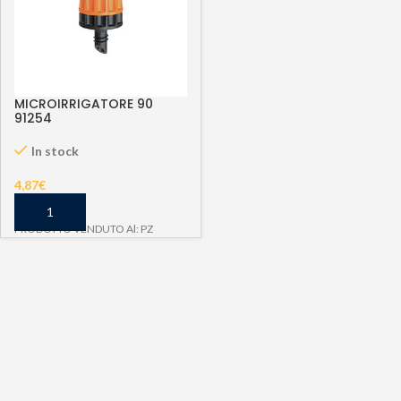
MICROIRRIGATORE 90
91254
In stock
4,87
€
PRODOTTO VENDUTO Al: PZ