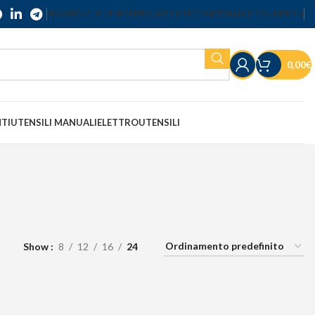
SERVIZIO CLIENTI
SPEDIZIONI
RESI E RECESSI
TERMINI E CONDIZIONI
0,00
€
NTI
UTENSILI MANUALI
ELETTROUTENSILI
Show
8
12
16
24