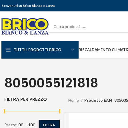
Benvenuti su Brico Bianco e Lanza
TUTTI I PRODOTTI BRICO
RISCALDAMENTO CLIMATI
8050055121818
FILTRA PER PREZZO
Home
Prodotto EAN
805005
Prezzo:
0€
—
10€
FILTRA