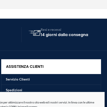
Resi e recessi
14 giorni dalla consegna
ASSISTENZA CLIENTI
Servizio Clienti
Spedizioni
Resi e Recessi
 per ottimizzare il nostro sito web ed i nostri servizi. In linea con le ultime
 materia GDPR Unione Europea