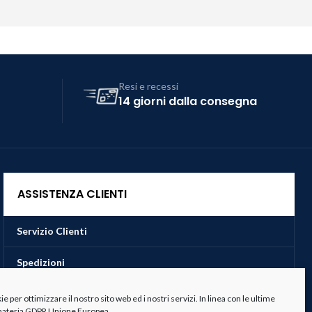
Resi e recessi
14 giorni dalla consegna
ASSISTENZA CLIENTI
Servizio Clienti
Spedizioni
Resi e Recessi
 per ottimizzare il nostro sito web ed i nostri servizi. In linea con le ultime
 materia GDPR Unione Europea