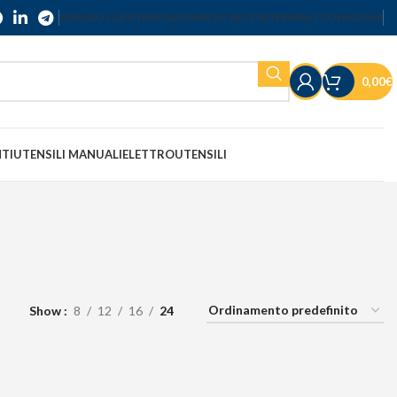
SERVIZIO CLIENTI
SPEDIZIONI
RESI E RECESSI
TERMINI E CONDIZIONI
0,00
€
NTI
UTENSILI MANUALI
ELETTROUTENSILI
Show
8
12
16
24