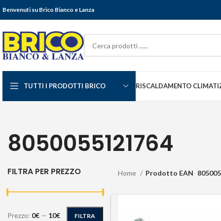
Benvenuti su Brico Bianco e Lanza
TUTTI I PRODOTTI BRICO
RISCALDAMENTO CLIMATI
8050055121764
FILTRA PER PREZZO
Home
Prodotto EAN
805005
Prezzo:
0€
—
10€
FILTRA