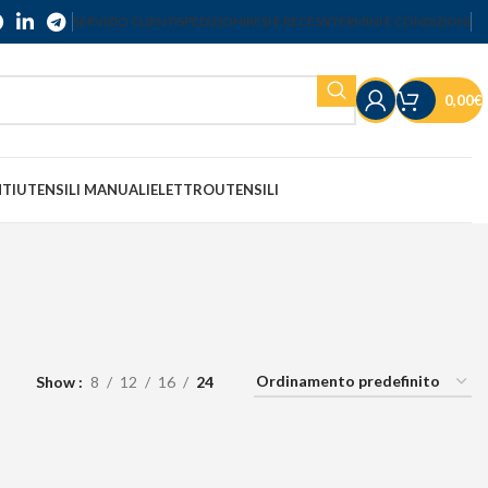
SERVIZIO CLIENTI
SPEDIZIONI
RESI E RECESSI
TERMINI E CONDIZIONI
0,00
€
NTI
UTENSILI MANUALI
ELETTROUTENSILI
Show
8
12
16
24