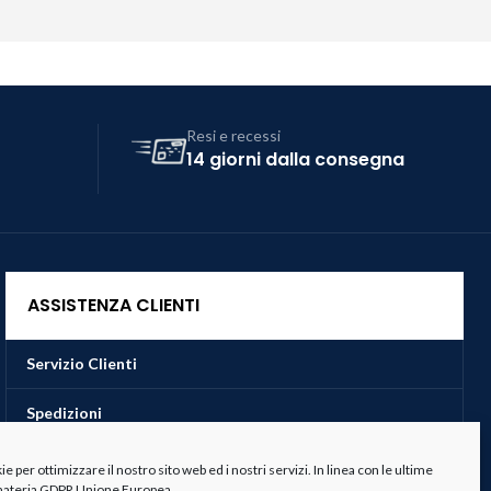
Resi e recessi
14 giorni dalla consegna
ASSISTENZA CLIENTI
Servizio Clienti
Spedizioni
Resi e Recessi
 per ottimizzare il nostro sito web ed i nostri servizi. In linea con le ultime
 materia GDPR Unione Europea