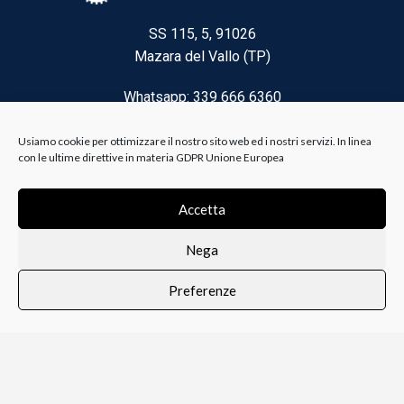
SS 115, 5, 91026
Mazara del Vallo (TP)
Whatsapp: 339 666 6360
Email: brico@biancoelanza.it
Usiamo cookie per ottimizzare il nostro sito web ed i nostri servizi. In linea
con le ultime direttive in materia GDPR Unione Europea
CATEGORIE DEL MOMENTO
Accetta
Nega
Riscaldamento climatizzazione
Preferenze
Agricoltura e Forestale
0
i i prodotti
Lista dei desideri
Profilo
Carrello
Ferramenta
Vernici e Collanti