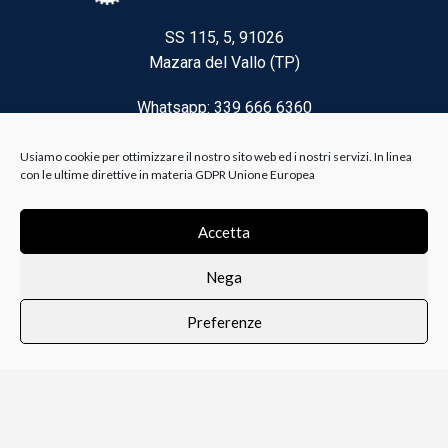
SS 115, 5, 91026
Mazara del Vallo (TP)
Whatsapp: 339 666 6360
Email: brico@biancoelanza.it
Usiamo cookie per ottimizzare il nostro sito web ed i nostri servizi. In linea
con le ultime direttive in materia GDPR Unione Europea
CATEGORIE DEL MOMENTO
Accetta
Nega
Riscaldamento climatizzazione
Preferenze
Agricoltura e Forestale
0
i i prodotti
Lista dei desideri
Profilo
Carrello
Ferramenta
Vernici e Collanti