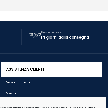
Resi e recessi
14 giorni dalla consegna
ASSISTENZA CLIENTI
Servizio Clienti
Spedizioni
Resi e Recessi
 per ottimizzare il nostro sito web ed i nostri servizi. In linea con le ultime