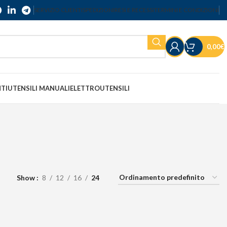
SERVIZIO CLIENTI
SPEDIZIONI
RESI E RECESSI
TERMINI E CONDIZIONI
0,00
€
NTI
UTENSILI MANUALI
ELETTROUTENSILI
Show
8
12
16
24