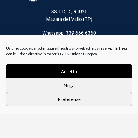
SS 115, 5, 91026
Mazara del Vallo (TP)
Whatsapp: 339 666 6360
Email: brico@biancoelanza.it
Usiamo cookie per ottimizzare il nostro sito web ed i nostri servizi. In linea
con le ultime direttive in materia GDPR Unione Europea
CATEGORIE DEL MOMENTO
Accetta
Nega
Riscaldamento climatizzazione
Preferenze
Agricoltura e Forestale
0
i i prodotti
Lista dei desideri
Profilo
Carrello
Ferramenta
Vernici e Collanti