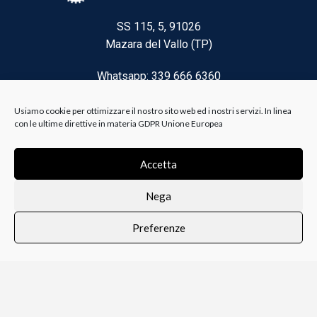
SS 115, 5, 91026
Mazara del Vallo (TP)
Whatsapp: 339 666 6360
Email: brico@biancoelanza.it
Usiamo cookie per ottimizzare il nostro sito web ed i nostri servizi. In linea
con le ultime direttive in materia GDPR Unione Europea
CATEGORIE DEL MOMENTO
Accetta
Nega
Riscaldamento climatizzazione
Preferenze
Agricoltura e Forestale
0
i i prodotti
Lista dei desideri
Profilo
Carrello
Ferramenta
Vernici e Collanti