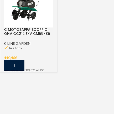
C MOTOZAPPA SCOPPIO
OHV CC212 E-V CM55-85
TILLER
C LINE GARDEN
In stock
440,46
€
PRODOTTO VENDUTO Al: PZ