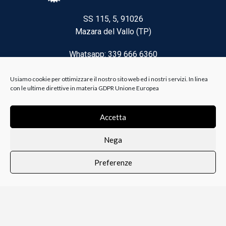
SS 115, 5, 91026
Mazara del Vallo (TP)
Whatsapp: 339 666 6360
Email: brico@biancoelanza.it
Usiamo cookie per ottimizzare il nostro sito web ed i nostri servizi. In linea
con le ultime direttive in materia GDPR Unione Europea
CATEGORIE DEL MOMENTO
Accetta
Nega
Riscaldamento climatizzazione
Preferenze
Agricoltura e Forestale
0
i i prodotti
Lista dei desideri
Profilo
Carrello
Ferramenta
Vernici e Collanti