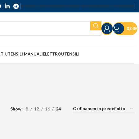
SERVIZIO CLIENTI
SPEDIZIONI
RESI E RECESSI
TERMINI E CONDIZIONI
0,00
€
NTI
UTENSILI MANUALI
ELETTROUTENSILI
Show
8
12
16
24