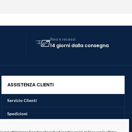
Resi e recessi
14 giorni dalla consegna
ASSISTENZA CLIENTI
Servizio Clienti
Spedizioni
Resi e Recessi
 per ottimizzare il nostro sito web ed i nostri servizi. In linea con le ultime