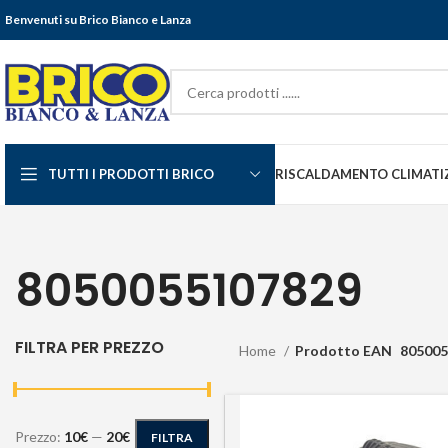
Benvenuti su Brico Bianco e Lanza
TUTTI I PRODOTTI BRICO
RISCALDAMENTO CLIMATI
8050055107829
FILTRA PER PREZZO
Home
Prodotto EAN
805005
Prezzo:
10€
—
20€
FILTRA