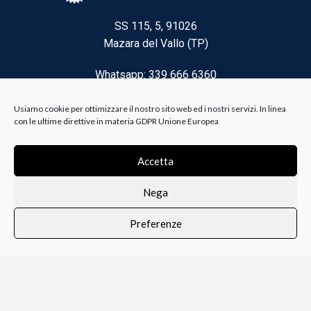
SS 115, 5, 91026
Mazara del Vallo (TP)
Whatsapp: 339 666 6360
Email: brico@biancoelanza.it
Usiamo cookie per ottimizzare il nostro sito web ed i nostri servizi. In linea
con le ultime direttive in materia GDPR Unione Europea
CATEGORIE DEL MOMENTO
Accetta
Nega
Riscaldamento climatizzazione
Preferenze
Agricoltura e Forestale
0
i i prodotti
Lista dei desideri
Profilo
Carrello
Ferramenta
Vernici e Collanti