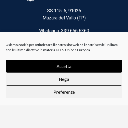
SS 115, 5, 91026
Mazara del Vallo (TP)
Whatsapp: 339 666 6360
Email: brico@biancoelanza.it
Usiamo cookie per ottimizzare il nostro sito web ed i nostri servizi. In linea
con le ultime direttive in materia GDPR Unione Europea
CATEGORIE DEL MOMENTO
Accetta
Nega
Riscaldamento climatizzazione
Preferenze
Agricoltura e Forestale
0
i i prodotti
Lista dei desideri
Profilo
Carrello
Ferramenta
Vernici e Collanti