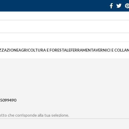
ZZAZIONE
AGRICOLTURA E FORESTALE
FERRAMENTA
VERNICI E COLLA
5099490
to che corrisponde alla tua selezione.