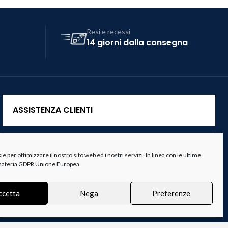
Resi e recessi
14 giorni dalla consegna
ASSISTENZA CLIENTI
Servizio Clienti
 per ottimizzare il nostro sito web ed i nostri servizi. In linea con le ultime
Spedizioni
 materia GDPR Unione Europea
Resi e Recessi
ccetta
Nega
Preferenze
Termini e Condizioni