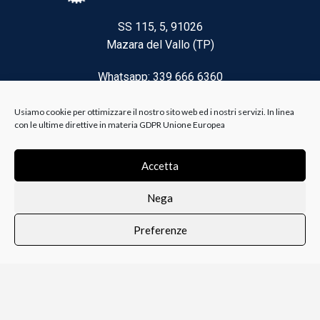
SS 115, 5, 91026
Mazara del Vallo (TP)
Whatsapp: 339 666 6360
Email: brico@biancoelanza.it
Usiamo cookie per ottimizzare il nostro sito web ed i nostri servizi. In linea
con le ultime direttive in materia GDPR Unione Europea
CATEGORIE DEL MOMENTO
Accetta
Nega
Riscaldamento climatizzazione
Preferenze
Agricoltura e Forestale
0
i i prodotti
Lista dei desideri
Profilo
Carrello
Ferramenta
Vernici e Collanti