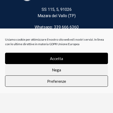
SS 115, 5, 91026
Mazara del Vallo (TP)
Whatsapp: 339 666 6360
Email: brico@biancoelanza.it
Usiamo cookie per ottimizzare il nostro sito web ed i nostri servizi. In linea
con le ultime direttive in materia GDPR Unione Europea
CATEGORIE DEL MOMENTO
Accetta
Nega
Riscaldamento climatizzazione
Preferenze
Agricoltura e Forestale
0
i i prodotti
Lista dei desideri
Profilo
Carrello
Ferramenta
Vernici e Collanti