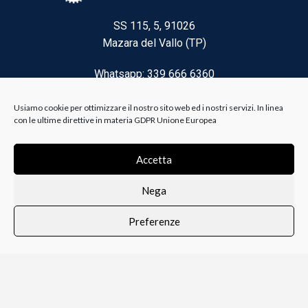
SS 115, 5, 91026
Mazara del Vallo (TP)
Whatsapp: 339 666 6360
Email: brico@biancoelanza.it
Usiamo cookie per ottimizzare il nostro sito web ed i nostri servizi. In linea
con le ultime direttive in materia GDPR Unione Europea
CATEGORIE DEL MOMENTO
Accetta
Nega
Riscaldamento climatizzazione
Preferenze
Agricoltura e Forestale
0
i i prodotti
Lista dei desideri
Profilo
Carrello
Ferramenta
Vernici e Collanti