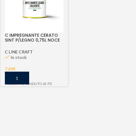
C IMPREGNANTE CERATO
SINT P/LEGNO 0,75L NOCE
SC 820 WAXED SYNTH
WOOD
C LINE CRAFT
In stock
7,69
€
PRODOTTO VENDUTO Al: PZ