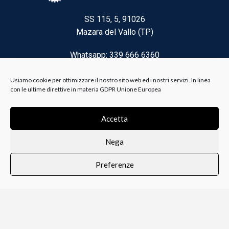
SS 115, 5, 91026
Mazara del Vallo (TP)
Whatsapp: 339 666 6360
Email: brico@biancoelanza.it
Usiamo cookie per ottimizzare il nostro sito web ed i nostri servizi. In linea
con le ultime direttive in materia GDPR Unione Europea
CATEGORIE DEL MOMENTO
Accetta
Nega
Riscaldamento climatizzazione
Preferenze
Agricoltura e Forestale
0
i i prodotti
Lista dei desideri
Profilo
Carrello
Ferramenta
Vernici e Collanti