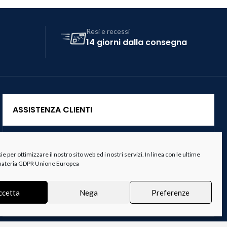
Resi e recessi
14 giorni dalla consegna
ASSISTENZA CLIENTI
Servizio Clienti
 per ottimizzare il nostro sito web ed i nostri servizi. In linea con le ultime
Spedizioni
 materia GDPR Unione Europea
Resi e Recessi
ccetta
Nega
Preferenze
Termini e Condizioni