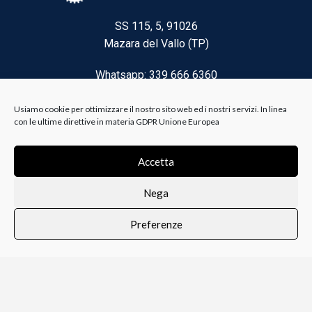
SS 115, 5, 91026
Mazara del Vallo (TP)
Whatsapp: 339 666 6360
Email: brico@biancoelanza.it
Usiamo cookie per ottimizzare il nostro sito web ed i nostri servizi. In linea
con le ultime direttive in materia GDPR Unione Europea
CATEGORIE DEL MOMENTO
Accetta
Nega
Riscaldamento climatizzazione
Preferenze
Agricoltura e Forestale
0
i i prodotti
Lista dei desideri
Profilo
Carrello
Ferramenta
Vernici e Collanti