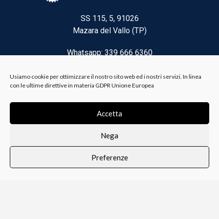
SS 115, 5, 91026
Mazara del Vallo (TP)
Whatsapp: 339 666 6360
Email: brico@biancoelanza.it
Usiamo cookie per ottimizzare il nostro sito web ed i nostri servizi. In linea
con le ultime direttive in materia GDPR Unione Europea
CATEGORIE DEL MOMENTO
Accetta
Nega
Riscaldamento climatizzazione
Preferenze
Agricoltura e Forestale
0
i i prodotti
Lista dei desideri
Profilo
Carrello
Ferramenta
Vernici e Collanti