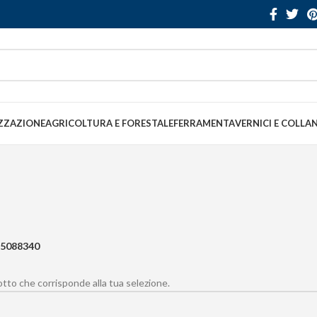
ZZAZIONE
AGRICOLTURA E FORESTALE
FERRAMENTA
VERNICI E COLLA
5088340
to che corrisponde alla tua selezione.