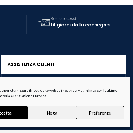
Resi e recessi
14 giorni dalla consegna
ASSISTENZA CLIENTI
Servizio Clienti
 per ottimizzare il nostro sito web ed i nostri servizi. In linea con le ultime
Spedizioni
 materia GDPR Unione Europea
Resi e Recessi
ccetta
Nega
Preferenze
Termini e Condizioni